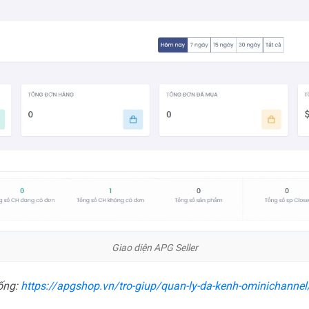
Giao diện APG Seller
ống:
https://apgshop.vn/tro-giup/quan-ly-da-kenh-ominichannel