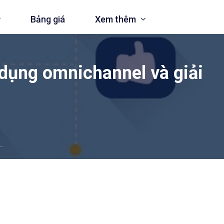
Bảng giá
Xem thêm
 dụng omnichannel và giải
àng trên Amazon
và doanh nghiệp
.
te
nh Ominichannel