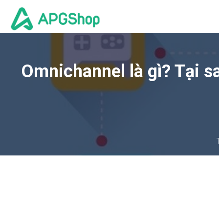
Omnichannel là gì? Tại s
Bán hà
Bán hàn
Bán hàn