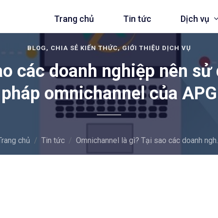
Trang chủ
Tin tức
Dịch vụ
BLOG, CHIA SẺ KIẾN THỨC, GIỚI THIỆU DỊCH VỤ
ao các doanh nghiệp nên sử
pháp omnichannel của APG
ng trên Amazon
Quản lý bán h
g trên Shopee
Quản lý team 
Trang chủ
Tin tức
Omnichannel là gì? Tại sao các doanh ngh..
g trên Lazada
Thiết kế Websi
Quản lý đa kê