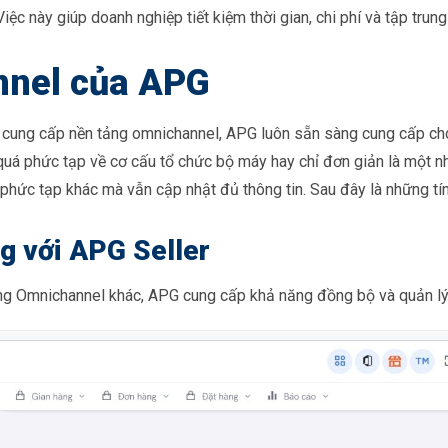
Việc này giúp doanh nghiệp tiết kiệm thời gian, chi phí và tập trun
nnel của APG
à cung cấp nền tảng omnichannel, APG luôn sẵn sàng cung cấp cho
 quá phức tạp về cơ cấu tổ chức bộ máy hay chỉ đơn giản là một
nh phức tạp khác mà vẫn cập nhật đủ thông tin. Sau đây là những 
g với APG Seller
ng Omnichannel khác, APG cung cấp khả năng đồng bộ và quản lý 