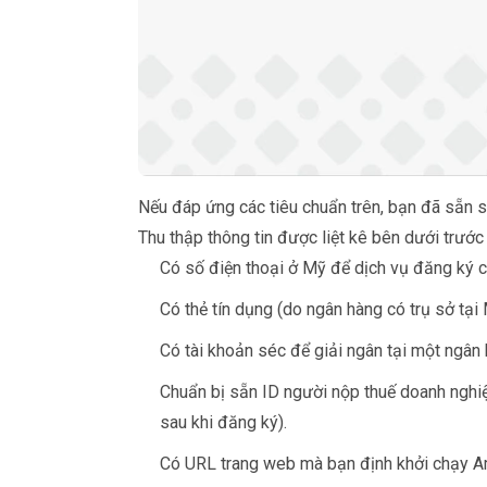
Nếu đáp ứng các tiêu chuẩn trên, bạn đã sẵn
Thu thập thông tin được liệt kê bên dưới trước
Có số điện thoại ở Mỹ để dịch vụ đăng ký c
Có thẻ tín dụng (do ngân hàng có trụ sở tại
Có tài khoản séc để giải ngân tại một ngân 
Chuẩn bị sẵn ID người nộp thuế doanh nghiệp
sau khi đăng ký).
Có URL trang web mà bạn định khởi chạy A