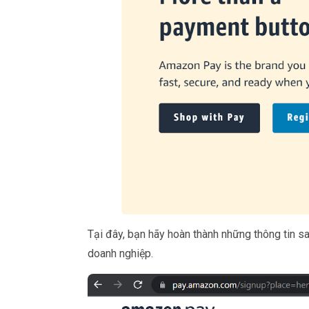
Tại đây, bạn hãy hoàn thành những thông tin sa
doanh nghiệp.