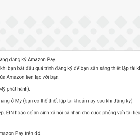
 sàng đăng ký Amazon Pay.
 khi bạn bắt đầu quá trình đăng ký để bạn sẵn sàng thiết lập tài 
ủa Amazon liên lạc với bạn.
 Mỹ phát hành).
hàng ở Mỹ (bạn có thể thiết lập tài khoản này sau khi đăng ký).
, EIN hoặc số an sinh xã hội cá nhân cho cuộc phỏng vấn tài liệu 
mazon Pay trên đó.