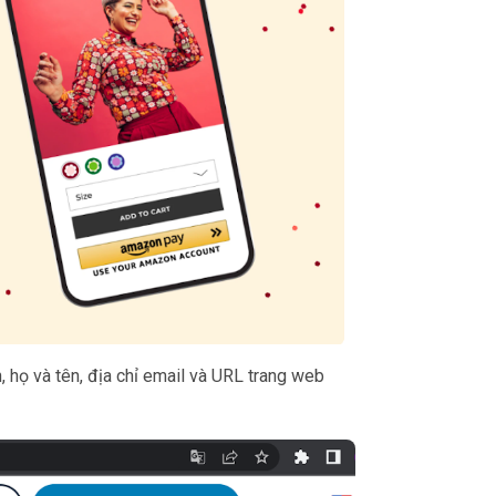
, họ và tên, địa chỉ email và URL trang web