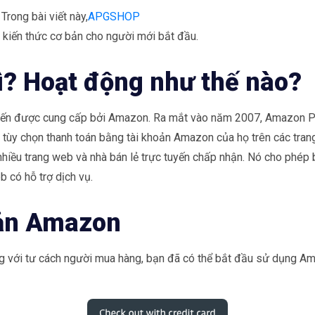
rong bài viết này,
APGSHOP
kiến thức cơ bản cho người mới bắt đầu.
ì? Hoạt động như thế nào?
uyến được cung cấp bởi Amazon. Ra mắt vào năm 2007, Amazon P
 tùy chọn thanh toán bằng tài khoản Amazon của họ trên các tra
iều trang web và nhà bán lẻ trực tuyến chấp nhận. Nó cho phép 
 có hỗ trợ dịch vụ.
oản Amazon
với tư cách người mua hàng, bạn đã có thể bắt đầu sử dụng Ama