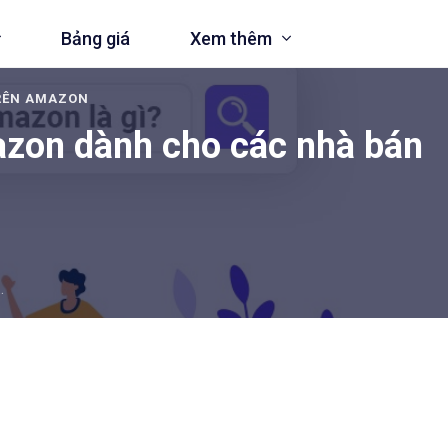
Bảng giá
Xem thêm
RÊN AMAZON
mazon dành cho các nhà bán
àng trên Amazon
và doanh nghiệp
.
te
nh Ominichannel