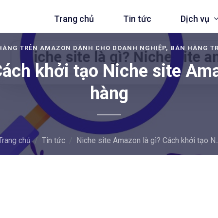
Trang chủ
Tin tức
Dịch vụ
 HÀNG TRÊN AMAZON DÀNH CHO DOANH NGHIỆP, BÁN HÀNG T
Cách khởi tạo Niche site A
hàng
ng trên Amazon
Quản lý bán h
g trên Shopee
Quản lý team 
Trang chủ
Tin tức
Niche site Amazon là gì? Cách khởi tạo N..
g trên Lazada
Thiết kế Websi
Quản lý đa kê