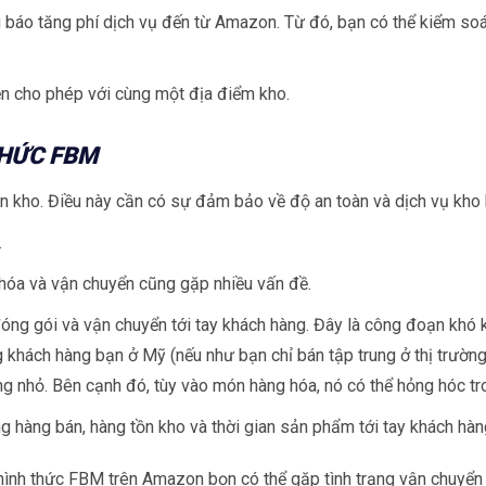
báo tăng phí dịch vụ đến từ Amazon. Từ đó, bạn có thể kiểm soát
iện cho phép với cùng một địa điểm kho.
THỨC FBM
ồn kho. Điều này cần có sự đảm bảo về độ an toàn và dịch vụ kho 
.
hóa và vận chuyển cũng gặp nhiều vấn đề.
óng gói và vận chuyển tới tay khách hàng. Đây là công đoạn khó 
g khách hàng bạn ở Mỹ (nếu như bạn chỉ bán tập trung ở thị trườn
ng nhỏ. Bên cạnh đó, tùy vào món hàng hóa, nó có thể hỏng hóc tr
 hàng bán, hàng tồn kho và thời gian sản phẩm tới tay khách hàn
o hình thức FBM trên Amazon bọn có thể gặp tình trạng vận chuyể