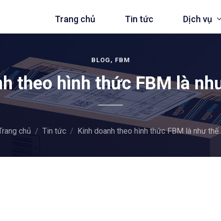
Trang chủ
Tin tức
Dịch vụ
BLOG, FBM
h theo hình thức FBM là nh
ng trên Amazon
Quản lý bán h
g trên Shopee
Quản lý team 
Trang chủ
Tin tức
Kinh doanh theo hình thức FBM là như thế..
g trên Lazada
Thiết kế Websi
Quản lý đa kê