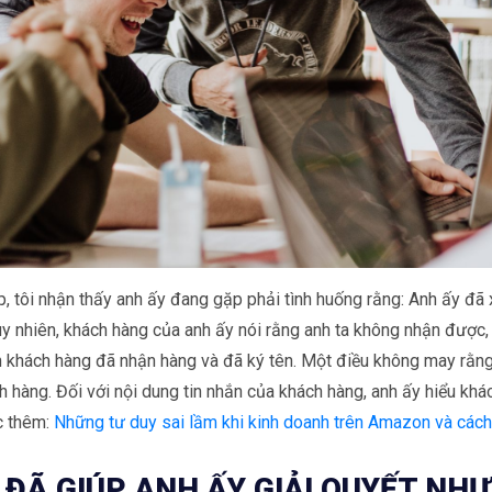
, tôi nhận thấy anh ấy đang gặp phải tình huống rằng: Anh ấy đã
y nhiên, khách hàng của anh ấy nói rằng anh ta không nhận được,
hận khách hàng đã nhận hàng và đã ký tên. Một điều không may rằ
 hàng. Đối với nội dung tin nhắn của khách hàng, anh ấy hiểu khá
c thêm:
Những tư duy sai lầm khi kinh doanh trên Amazon và cách
ĐÃ GIÚP ANH ẤY GIẢI QUYẾT NHƯ