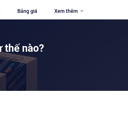
Bảng giá
Xem thêm
ư thế nào?
àng trên Amazon
và doanh nghiệp
.
te
nh Ominichannel