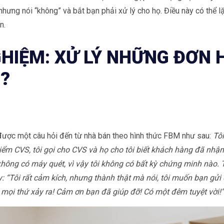
hưng nói “không” và bắt bạn phải xử lý cho họ. Điều này có thể l
n.
NGHIỆM: XỬ LÝ NHỮNG ĐƠN
?
 được một câu hỏi đến từ nhà bán theo hình thức FBM như sau:
Tôi
m CVS, tôi gọi cho CVS và họ cho tôi biết khách hàng đã nhận 
ông có máy quét, vì vậy tôi không có bất kỳ chứng minh nào.
ày: “Tôi rất cảm kích, nhưng thành thật mà nói, tôi muốn bạn g
g mọi thứ xảy ra! Cảm ơn bạn đã giúp đỡ! Có một đêm tuyệt vời!